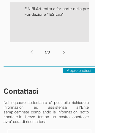
E.N.Bi.Art entra a far parte della prestigiosa
Fondazione "IES Lab"
1
/
2
Approfondisci
Contattaci
Nel riquadro sottostante e' possibile richiedere
informazioni ed assistenza all'Ente
sempicemnete compilando le informazioni sotto
riportate.In breve tempo un nostro opertaore
avra' cura di ricontattarvi