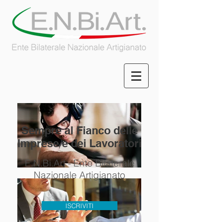
Sempre al Fianco delle
Imprese e dei Lavoratori
E.N.Bi.Art - Ente Bilaterale
Nazionale Artigianato
ISCRIVITI